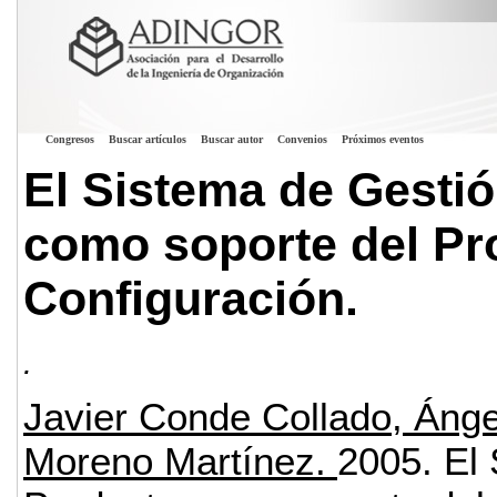
Congresos
Buscar artículos
Buscar autor
Convenios
Próximos eventos
El Sistema de Gestió
como soporte del Pr
Configuración.
.
Javier Conde Collado, Ánge
Moreno Martínez.
2005.
El