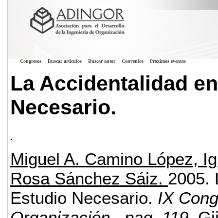
Congresos
Buscar artículos
Buscar autor
Convenios
Próximos eventos
La Accidentalidad e
Necesario.
.
Miguel A. Camino López, I
Rosa Sánchez Sáiz.
2005.
Estudio Necesario.
IX Cong
Organización
, pag. 119.
Gi