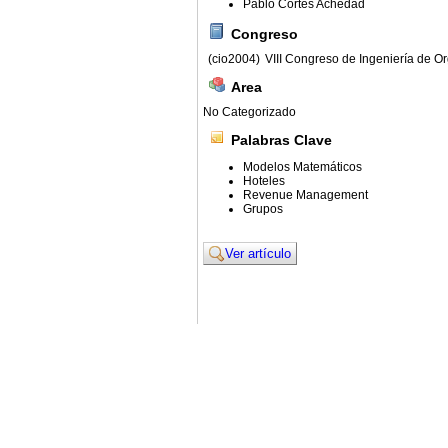
Pablo Cortés Achedad
Congreso
(cio2004)
VIII Congreso de Ingeniería de O
Area
No Categorizado
Palabras Clave
Modelos Matemáticos
Hoteles
Revenue Management
Grupos
Ver artículo
© 2011. Asociación para el Desarrollo de la Ing