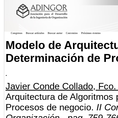
Congresos
Buscar artículos
Buscar autor
Convenios
Próximos eventos
Modelo de Arquitectu
Determinación de Pr
.
Javier Conde Collado, Fco.
Arquitectura de Algoritmos
Procesos de negocio.
II Co
Organización
, pag. 759-76