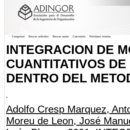
Congresos
Buscar artículos
Buscar autor
Convenios
Próximos eventos
INTEGRACION DE 
CUANTITATIVOS DE
DENTRO DEL METO
.
Adolfo Cresp Marquez, Ant
Moreu de Leon, José Manue