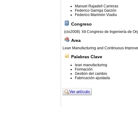
Manuel Rajadell Carreras
Federico Garriga Garzón
Federico Marimón Viadiu
Congreso
(cio2008)
XII Congreso de Ingeniería de Or
Area
Lean Manufacturing and Continuous Improv
Palabras Clave
lean manufacturing
Formación
Gestión del cambio
Fabricación ajustada
Ver artículo
© 2011. Asociación para el Desarrollo de la Ing