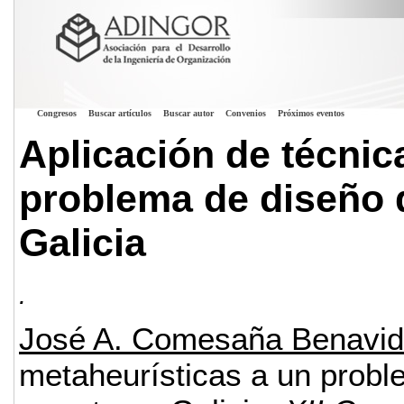
Congresos
Buscar artículos
Buscar autor
Convenios
Próximos eventos
Aplicación de técnic
problema de diseño d
Galicia
.
José A. Comesaña Benavi
metaheurísticas a un probl