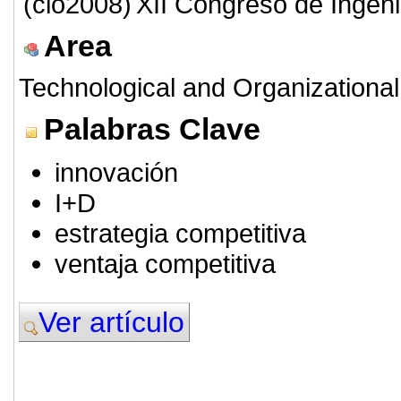
(cio2008)
XII Congreso de Ingeni
Area
Technological and Organizational
Palabras Clave
innovación
I+D
estrategia competitiva
ventaja competitiva
Ver artículo
© 2011. Asociación para el Desarrollo
ADINGOR