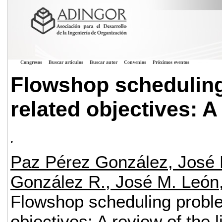
Congresos
Buscar artículos
Buscar autor
Convenios
Próximos eventos
Flowshop scheduling
related objectives: A 
.
Paz Pérez González, José 
González R., José M. León
Flowshop scheduling proble
objectives: A review of the l