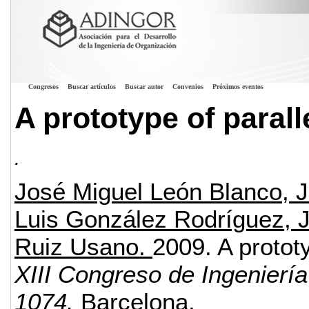
Congresos
Buscar artículos
Buscar autor
Convenios
Próximos eventos
A prototype of parall
.
José Miguel León Blanco, 
Luis González Rodríguez, J
Ruiz Usano.
2009.
A prototy
XIII Congreso de Ingenierí
1074.
Barcelona.