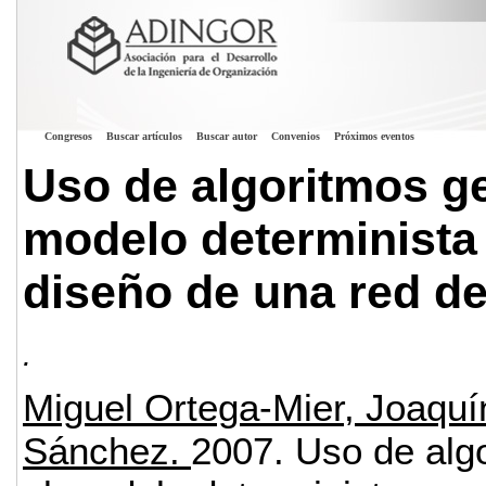
Congresos
Buscar artículos
Buscar autor
Convenios
Próximos eventos
Uso de algoritmos ge
modelo determinista 
diseño de una red de
.
Miguel Ortega-Mier, Joaquí
Sánchez.
2007.
Uso de algo