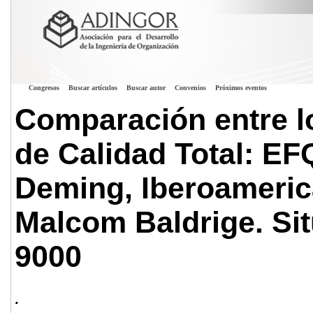
Congresos
Buscar artículos
Buscar autor
Convenios
Próximos eventos
Comparación entre l
de Calidad Total: EF
Deming, Iberoameric
Malcom Baldrige. Sit
9000
.