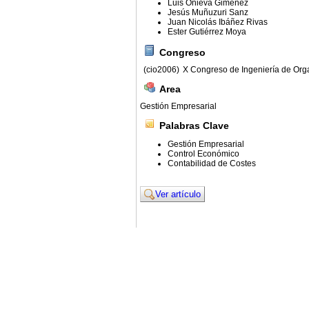
Luis Onieva Giménez
Jesús Muñuzuri Sanz
Juan Nicolás Ibáñez Rivas
Ester Gutiérrez Moya
Congreso
(cio2006)
X Congreso de Ingeniería de Org
Area
Gestión Empresarial
Palabras Clave
Gestión Empresarial
Control Económico
Contabilidad de Costes
Ver artículo
© 2011. Asociación para el Desarrollo de la Ing