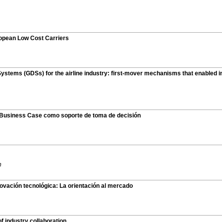
ropean Low Cost Carriers
ystems (GDSs) for the airline industry: first-mover mechanisms that enabled i
 Business Case como soporte de toma de decisión
n
novación tecnológica: La orientación al mercado
f industry collaboration.