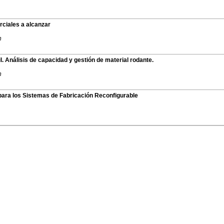
rciales a alcanzar
n
l. Análisis de capacidad y gestión de material rodante.
n
 para los Sistemas de Fabricación Reconfigurable
eniería de Organización - ADINGOR