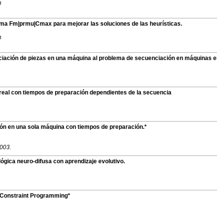
n
lema Fm|prmu|Cmax para mejorar las soluciones de las heurísticas.
n
ciación de piezas en una máquina al problema de secuenciación en máquinas e
real con tiempos de preparación dependientes de la secuencia
ón en una sola máquina con tiempos de preparación.*
2003.
gica neuro-difusa con aprendizaje evolutivo.
 Constraint Programming*