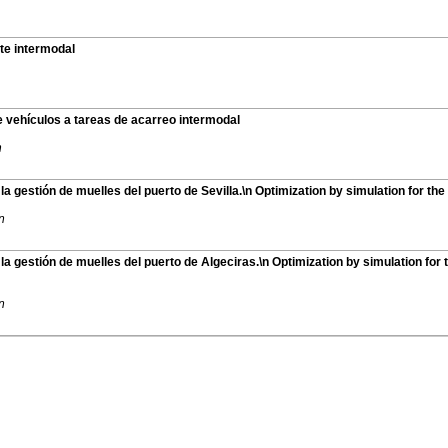
te intermodal
e vehículos a tareas de acarreo intermodal
n
a gestión de muelles del puerto de Sevilla.\n Optimization by simulation for th
n
la gestión de muelles del puerto de Algeciras.\n Optimization by simulation for
n
eniería de Organización - ADINGOR