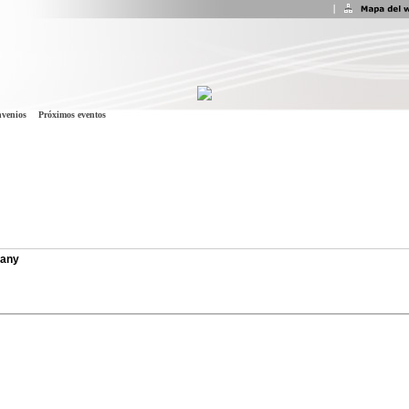
venios
Próximos eventos
pany