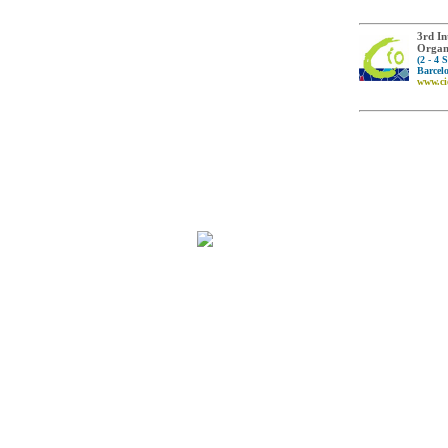
3rd In
Organ
(2 - 4 
Barcel
www.ci
2026. Asociación para el Desarrollo de la Ingen