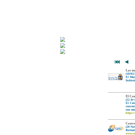
Las nu
(18/03/
El Mun
Industr
El Cen
(22 de 
El Cen
conveni
son mu
https:
Conven
(20 No
Recien
www.cel