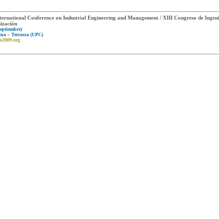
ternational Conference on Industrial Engineering and Management / XIII Congreso de Ingeni
ización
Septiembre)
ona – Terrassa (UPC)
o2009.org
iería de Organización - ADINGOR