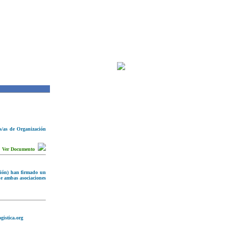
s/as de Organización
Ver Documento
ación) han firmado un
 de ambas asociaciones
gistica.org