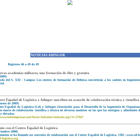
NOTICIAS ADINGOR
Registros 46 a 49 de 49
evas academias militares, una formación de élite y gratuita
2009)
do del S. XXI - Campus Los centros de formación de Defensa convertirán a los cadetes en Ingeniero
ial
tro Español de Logística y Adingor suscriben un acuerdo de colaboración técnica y científica
enero de 2009)
tro Español de Logística (Cel) y Adingor (Asociación para el Desarrollo de la Ingeniería de Organiz
o marco de colaboración científica y técnica en diversas materias en las que las sinergias y afinidades
y elevadas.
//www.interempresas.net/Naves/Articulos/Articulo.asp?A=27947
io con el Centro Español de Logística
viembre 2008)
temente se ha firmado un convenio de colaboración con el Centro Español de Logística. URL: www.cel-lo
-logistica.org