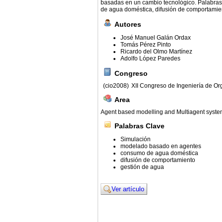
basadas en un cambio tecnológico. Palabra
de agua doméstica, difusión de comportamien
Autores
José Manuel Galán Ordax
Tomás Pérez Pinto
Ricardo del Olmo Martínez
Adolfo López Paredes
Congreso
(cio2008)
XII Congreso de Ingeniería de Or
Area
Agent based modelling and Multiagent syst
Palabras Clave
Simulación
modelado basado en agentes
consumo de agua doméstica
difusión de comportamiento
gestión de agua
Ver artículo