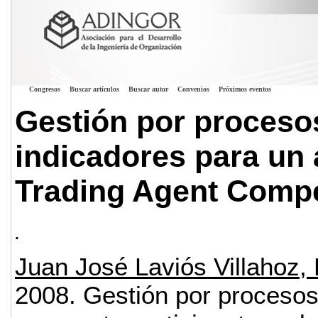
Congresos
Buscar artículos
Buscar autor
Convenios
Próximos eventos
Gestión por procesos
indicadores para un 
Trading Agent Comp
.
Juan José Laviós Villahoz,
2008.
Gestión por procesos 