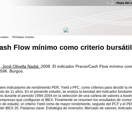
venios
Próximos eventos
Cash Flow mínimo como criterio bursátil
 Jordi Olivella Nadal.
2008.
El indicador Precio/Cash Flow mínimo como 
-596.
Burgos.
ales indicadores de rendimiento PER, Yield y PFC, como criterios para decidir la me
odo de 11 años. En el presente estudio, se evalúa la bondad del indicador fundamen
o durante el periodo 1994-2004 en la selección de una cartera de valores a través
5 empresas que configuran el IBEX. Finalmente se resumen los resultados de comun
o de estudio, el criterio Yield como de mayor rendimiento, seguido del PCF y el PER
 del IBEX-35. Palabras clave: Estrategia de inversión, Mercado de valores, Indica