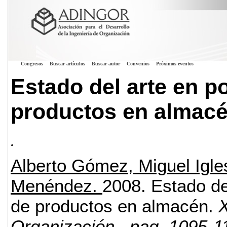
Congresos
Buscar artículos
Buscar autor
Convenios
Próximos eventos
Estado del arte en po
productos en almac
.
Alberto Gómez, Miguel Igle
Menéndez.
2008.
Estado de
de productos en almacén.
X
Organización
, pag. 1095-1