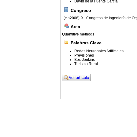
David de la Fuente García
Congreso
(cio2008)
XII Congreso de Ingeniería de Or
Area
Quantitive methods
Palabras Clave
Redes Neuronales Artificiales
Previsiones
Box-Jenkins
Turismo Rural
Ver artículo
© 2011. Asociación para el Desarrollo de la Ing