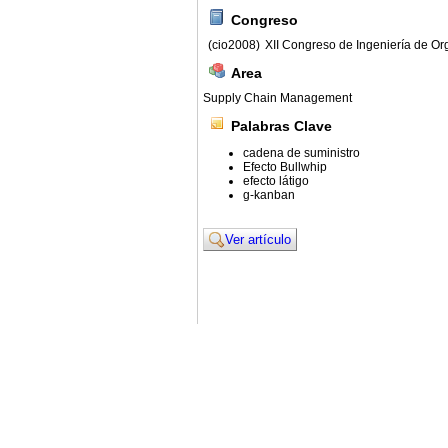
Congreso
(cio2008)
XII Congreso de Ingeniería de Or
Area
Supply Chain Management
Palabras Clave
cadena de suministro
Efecto Bullwhip
efecto látigo
g-kanban
Ver artículo
© 2011. Asociación para el Desarrollo de la Ing