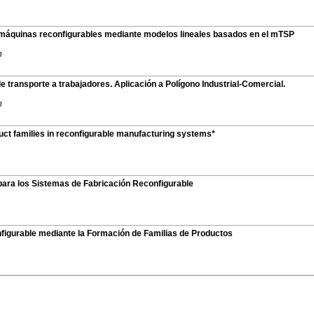
 máquinas reconfigurables mediante modelos lineales basados en el mTSP
n
e transporte a trabajadores. Aplicación a Polígono Industrial-Comercial.
n
ct families in reconfigurable manufacturing systems*
 para los Sistemas de Fabricación Reconfigurable
figurable mediante la Formación de Familias de Productos
eniería de Organización - ADINGOR