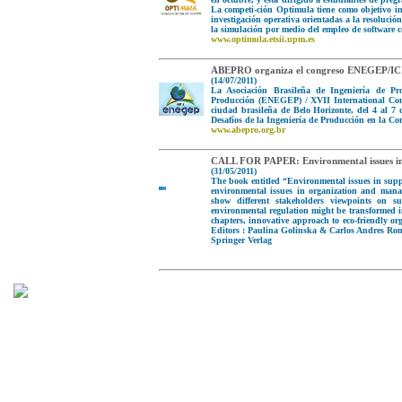
La competi-ción Optimula tiene como objetivo ince
investigación operativa orientadas a la resolució
la simulación por medio del empleo de software co
www.optimula.etsii.upm.es
ABEPRO organiza el congreso ENEGEP/ICI
(14/07/2011)
La Asociación Brasileña de Ingeniería de P
Producción (ENEGEP) / XVII International Con
ciudad brasileña de Belo Horizonte, del 4 al 7 
Desafíos de la Ingeniería de Producción en la C
www.abepro.org.br
CALL FOR PAPER: Environmental issues in 
(31/05/2011)
The book entitled “Environmental issues in supp
environmental issues in organization and mana
show different stakeholders viewpoints on s
environmental regulation might be transformed in
chapters, innovative approach to eco-friendly or
Editors : Paulina Golinska & Carlos Andres Ro
Springer Verlag
2026. Asociación para el Desarrollo de la Ingeniería de Organización - ADINGOR