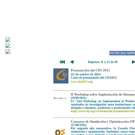
NOTICIAS ADI
Registros 11 a 15 de 49
Presentación del CIO 2012
(21 de octubre de 2011)
Carta de presentación del CIO2012
www.cio2012.org
II Workshop sobre Implantación de Sistem
(29/09/2011)
El “2nd Workshop on Implantation of Product
resultados de investigación entre instituciones
dirigido a alumnos, profesores y profesionales re
http://www.cfp.upv.es/formacion-permanente/cu
Concurso de Simulación y Optimización 
(17/08/2011)
Por segundo año consecutivo, la Escuela Técn
simulación y optimización Optimula, cuyos respo
en octubre, y está dirigido a estudiantes de pre