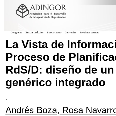
Congresos
Buscar artículos
Buscar autor
Convenios
Próximos eventos
La Vista de Informac
Proceso de Planifica
RdS/D: diseño de un
genérico integrado
.
Andrés Boza, Rosa Navarr