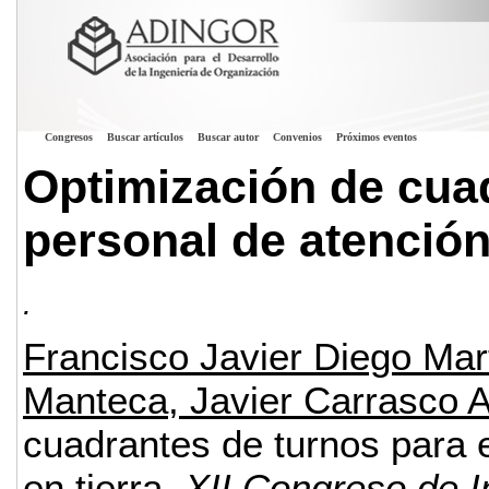
Congresos
Buscar artículos
Buscar autor
Convenios
Próximos eventos
Optimización de cuad
personal de atención
.
Francisco Javier Diego Mar
Manteca, Javier Carrasco A
cuadrantes de turnos para 
en tierra.
XII Congreso de I