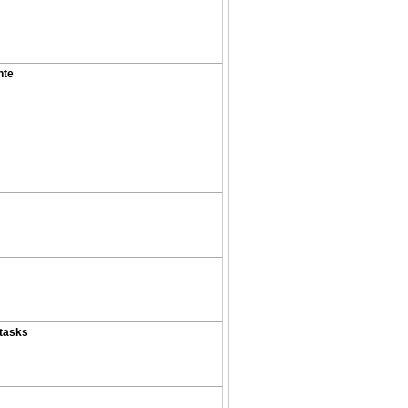
nte
 tasks