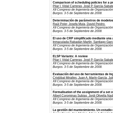
Comparison of scheduling policies for a p
Pilar I. Vidal Carreras
,
José P. García-Sabat
XII Congreso de Ingeniería de Organización
Burgos. 3-5 de Septiembre de 2008.
Determinación de parámetros de modelos d
Raúl Poler
,
Josefa Mula
,
David Peidro
.
XII Congreso de Ingeniería de Organización
Burgos. 3-5 de Septiembre de 2008.
El uso de CRP simplificado mediante una 
Inmaculada Rabadán Martín
,
Santiago Garc
XII Congreso de Ingeniería de Organización
Burgos. 3-5 de Septiembre de 2008.
ELSP Variants: A review
Pilar I. Vidal Carreras
,
José P. García-Sabat
XII Congreso de Ingeniería de Organización
Burgos. 3-5 de Septiembre de 2008.
Evaluación del uso de herramientas de In
Cristóbal Miralles
,
Juan A. Marín-García
,
Jul
XII Congreso de Ingeniería de Organización
Burgos. 3-5 de Septiembre de 2008.
Formalisation of the assignment of a set
Albert Corominas Subias
,
Jordi Olivella Na
XII Congreso de Ingeniería de Organización
Burgos. 3-5 de Septiembre de 2008.
La gestión del mantenimiento. Un estudio 