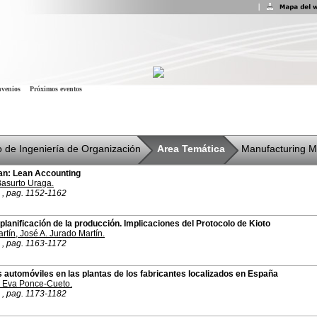
venios
Próximos eventos
 de Ingeniería de Organización
Area Temática
Manufacturing 
ean: Lean Accounting
Basurto Uraga
.
 , pag. 1152-1162
 planificación de la producción. Implicaciones del Protocolo de Kioto
rtín
,
José A. Jurado Martín
.
 , pag. 1163-1172
s automóviles en las plantas de los fabricantes localizados en España
,
Eva Ponce-Cueto
.
 , pag. 1173-1182