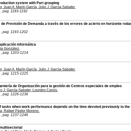
roduction system with Part grouping
er
,
Juan A. Marín-García
,
Julio J. García-Sabater
.
 , pag. 1183-1192
e Previsión de Demanda a través de los errores de acierto en horizonte roda
 , pag. 1193-1202
aplicación informática
ía González
.
 , pag. 1203-1214
er
,
Juan A. Marín-García
,
Julio J. García-Sabater
.
 , pag. 1215-1225
geniería de Organización para la gestión de Centros especiales de empleo
io J. García-Sabater
,
Lourdes Canós
.
 , pag. 1226-1236
 of tasks when work performance depends on the time devoted previously to the
da
,
Rafael Pastor Moreno
.
 , pag. 1237-1246
multisectorial