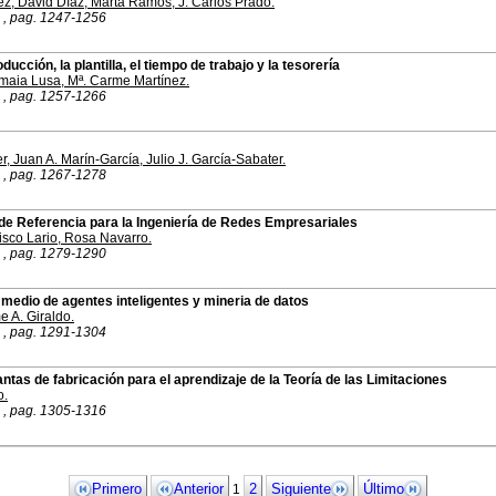
ez
,
David Díaz
,
Marta Ramos
,
J. Carlos Prado
.
 , pag. 1247-1256
ucción, la plantilla, el tiempo de trabajo y la tesorería
maia Lusa
,
Mª. Carme Martínez
.
 , pag. 1257-1266
er
,
Juan A. Marín-García
,
Julio J. García-Sabater
.
 , pag. 1267-1278
de Referencia para la Ingeniería de Redes Empresariales
isco Lario
,
Rosa Navarro
.
 , pag. 1279-1290
medio de agentes inteligentes y mineria de datos
e A. Giraldo
.
 , pag. 1291-1304
tas de fabricación para el aprendizaje de la Teoría de las Limitaciones
o
.
 , pag. 1305-1316
Primero
Anterior
2
Siguiente
Último
1