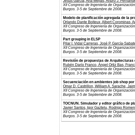
Jesús García
,
Ana Mejías
,
Arturo J. Fernánd
XII Congreso de Ingeniería de Organización
Burgos. 3-5 de Septiembre de 2008.
Modelo de planificación agregada de la prod
Orlando Dante Boiteux
,
Albert Corominas
,
A
XII Congreso de Ingeniería de Organización
Burgos. 3-5 de Septiembre de 2008.
Part grouping in ELSP
Pilar I. Vidal Carreras
,
José P. García-Sabat
XII Congreso de Ingeniería de Organización
Burgos. 3-5 de Septiembre de 2008.
Revisión de propuestas de Arquitecturas 
Rubén Darío Franco
,
Ángel Ortiz Bas
,
Franc
XII Congreso de Ingeniería de Organización
Burgos. 3-5 de Septiembre de 2008.
Secuenciación en ambientes job shop por 
Omar D. Castrillon
,
William A. Sarache
,
Jaim
XII Congreso de Ingeniería de Organización
Burgos. 3-5 de Septiembre de 2008.
TOCNUN. Simulador y editor gráfico de plan
Javier Santos
,
Igor Gaztelu
,
Rodrigo Romer
XII Congreso de Ingeniería de Organización
Burgos. 3-5 de Septiembre de 2008.